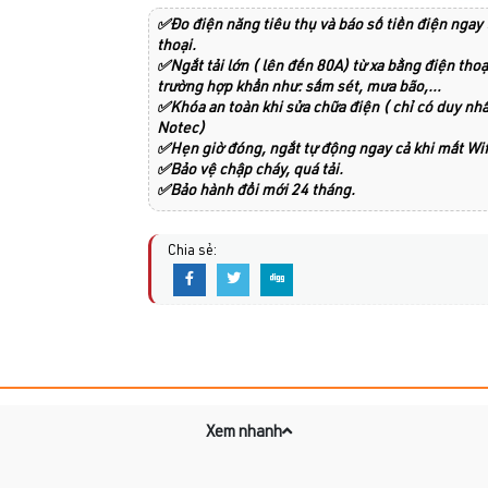
✅Đo điện năng tiêu thụ và báo số tiền điện ngay 
thoại.
✅Ngắt tải lớn ( lên đến 80A) từ xa bằng điện thoạ
trường hợp khẩn như: sấm sét, mưa bão,…
✅Khóa an toàn khi sửa chữa điện ( chỉ có duy nh
Notec)
✅Hẹn giờ đóng, ngắt tự động ngay cả khi mất Wif
✅Bảo vệ chập cháy, quá tải.
✅Bảo hành đổi mới 24 tháng.
Chia sẻ:
Xem nhanh