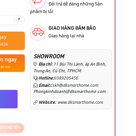
Đổi trả dễ dàng những Sản
phẩm bị lỗi
+
GIAO HÀNG ĐẢM BẢO
Giao hàng tại nhà
gay
5456
SHOWROOM
án ngay
Địa chỉ:
11 Bùi Thị Lành, ấp An Bình,
tận nơi
Trung An, Củ Chi, TPHCM
0389205456
Hotline:
Cskh@dksmarthome.com
Email:
Phongkinhdoanh@dksmarthome.com
Website:
www.dksmarthome.com
ỌI CHO TÔI