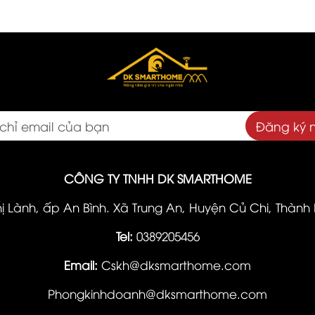
Đăng ký 
CÔNG TY TNHH DK SMARTHOME
hị Lành, ấp An Bình. Xã Trung An, Huyện Củ Chi, Thành
Tel:
0389205456
Email:
Cskh@dksmarthome.com
Phongkinhdoanh@dksmarthome.com