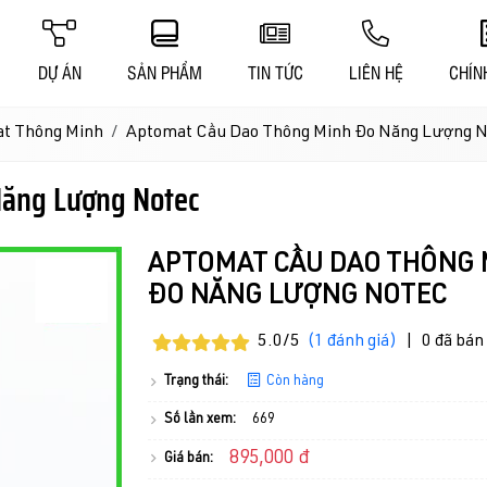
DỰ ÁN
SẢN PHẨM
TIN TỨC
LIÊN HỆ
CHÍN
t Thông Minh
Aptomat Cầu Dao Thông Minh Đo Năng Lượng N
Năng Lượng Notec
APTOMAT CẦU DAO THÔNG 
ĐO NĂNG LƯỢNG NOTEC
5.0/5
(1 đánh giá)
|
0 đã bán
Trạng thái:
Còn hàng
Số lần xem:
669
895,000 đ
Giá bán: