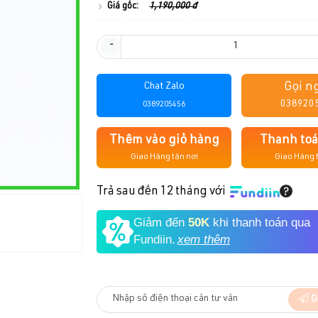
Giá gốc:
1,190,000 đ
-
Gọi n
Chat Zalo
038920
0389205456
Thêm vào giỏ hàng
Thanh to
Giao Hàng tận nơi
Giao Hàng 
Trả sau đến 12 tháng với
Giảm đến
50K
khi thanh toán qua
Fundiin.
xem thêm
G