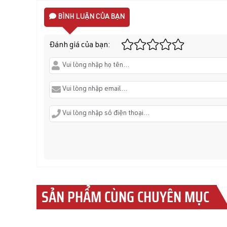
BÌNH LUẬN CỦA BẠN
Đánh giá của bạn:
SẢN PHẨM CÙNG CHUYÊN MỤC