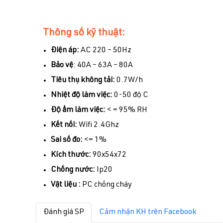
Thông số kỹ thuật:
Điện áp:
AC 220 – 50Hz
Bảo vệ
: 40A – 63A – 80A
Tiêu thụ không tải:
0.7W/h
Nhiệt độ làm việc:
0-50 độ C
Độ ẩm làm việc:
< = 95% RH
Kết nối:
Wifi 2.4Ghz
Sai số đo:
<= 1%
Kích thước:
90x54x72
Chống nước:
Ip20
Vật liệu :
PC chống cháy
Đánh giá SP
Cảm nhận KH trên Facebook