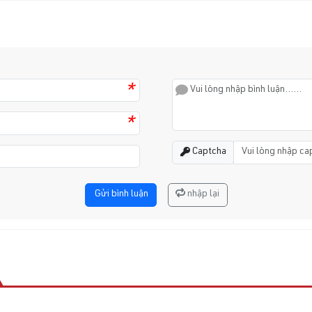
*
*
Captcha
Gửi bình luận
nhập lại