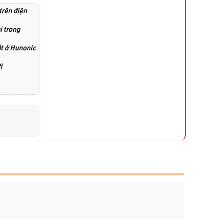
trên điện
i trong
ất ở Hunonic
i