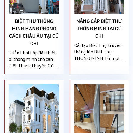
rèm...
cho tổ ấm mới...
BIỆT THỰ THÔNG
NÂNG CẤP BIỆT THỰ
MINH MANG PHONG
THÔNG MINH TẠI CỦ
CÁCH CHÂU ÂU TẠI CỦ
CHI
CHI
Cải tạo Biêt Thự truyền
thống lên Biệt Thự
Triển khai Lắp đặt thiết
THÔNG MINH Từ một
bị thông minh cho căn
căn Biệt thự bật/ tắt thủ
Biệt Thự tại huyện Củ
công, chủ nhà muốn
Chi. Chủ nhà chia sẽ:
nâng cấp lên thông minh
Căn Biệt Thự của Anh
- có thể bật tắt từ xa
còn kết hợp với mô hình
thông qua điện thoại.
kinh doanh vàng bạc đá
Nhưng lo lắng thi công
quý nên anh rất quan
lâu, làm ảnh hưởng đến
tâm đến vấn đề an ninh
sinh hoạt của gia đình.
thông minh, sau quá
Sau quá trình tìm hiểu,
trình tìm hiểu nhiều
thì...
Thương hiệu nhà thông
minh...