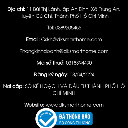
Địa chỉ:
11 Bùi Thị Lành, ấp An Bình. Xã Trung An,
Huyện Củ Chi, Thành Phố Hồ Chí Minh
Tel:
0389205456
Email:
Cskh@dksmarthome.com
Phongkinhdoanh@dksmarthome.com
Mã số thuế:
0318394490
Đăng ký ngày
: 08/04/2024
Nơi cấp:
SỞ KẾ HOẠCH VÀ ĐẦU TƯ THÀNH PHỐ HỒ
CHÍ MINH
Website:
www.dksmarthome.com