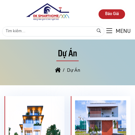
Báo Giá
MENU
Dự Án
Dự Án