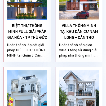
BIỆT THỰ THÔNG
VILLA THÔNG MINH
MINH FULL GIẢI PHÁP
TẠI KHU DÂN CƯ NAM
GIA HÒA – TP THỦ ĐỨC
LONG – CẦN THƠ
Hoàn thành lắp đặt giải
Hoàn thành bàn giao
pháp BIỆT THỰ THÔNG
Villa 3 tầng sử dụng giải
MINH tại Quận 9 Căn
pháp nhà thông minh do
biệt thự thông minh này
Lifesmat cung cấp. Cảm
theo đuổi phong cách
ơn Vợ/Chồng chủ nhân
hiện đại kết hợp cùng
căn Villa hiện đại tại Khu
không gian xanh nên
dân cư Nam Long, TP.
đem lại cảm giác dễ chịu,
Cần Thơ - đã tin tưởng
thư giãn ngay từ khi
lựa chọn DK
bước vào cổng nhà”.
SMARTHOME là đơn vị
Điểm nhấn đặc biệt có
cung cấp và thi công giải
thể kể đến đó là hệ thống
pháp nhà thông minh