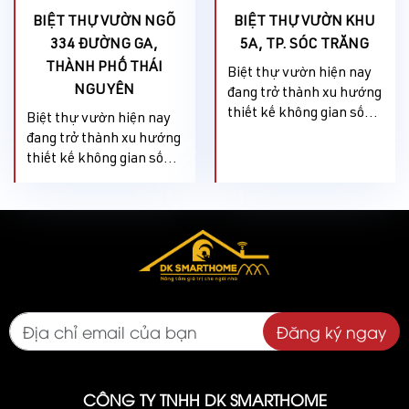
Phúc..... Căn Biệt thự...
BIỆT THỰ VƯỜN NGÕ
BIỆT THỰ VƯỜN KHU
334 ĐƯỜNG GA,
5A, TP. SÓC TRĂNG
THÀNH PHỐ THÁI
Biệt thự vườn hiện nay
NGUYÊN
đang trở thành xu hướng
thiết kế không gian sống
Biệt thự vườn hiện nay
được nhiều người ưa
đang trở thành xu hướng
chuộng. Nhất là trong
thiết kế không gian sống
bối cảnh tình trạng ô
được nhiều người ưa
nhiễm môi trường ngày
chuộng. Nhất là trong
càng nặng nề hơn thì
bối cảnh tình trạng ô
không gian sân vườn sẽ
nhiễm môi trường ngày
phần nào hạn chế được
càng nặng nề hơn thì
ảnh hưởng tới cuộc sống
không gian sân vườn sẽ
của bạn.. Biệt thự sân
phần nào hạn chế được
vườn được thiết...
ảnh hưởng tới cuộc sống
Đăng ký ngay
của bạn.. Biệt thự sân
vườn được thiết..
CÔNG TY TNHH DK SMARTHOME