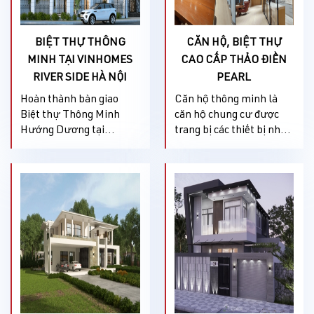
BIỆT THỰ THÔNG
CĂN HỘ, BIỆT THỰ
MINH TẠI VINHOMES
CAO CẤP THẢO ĐIỀN
RIVER SIDE HÀ NỘI
PEARL
Hoàn thành bàn giao
Căn hộ thông minh là
Biệt thự Thông Minh
căn hộ chung cư được
Hướng Dương tại
trang bị các thiết bị nhà
Vinhomes River Side Hà
thông minh, đem lại
Nội. Cám ơn Anh/Chị
nhiều trải nghiệm hiện
chủ nhà đã tin tưởng lựa
đại hơn rất nhiều so với
chọn DK
chung cư thông thường.
SMARTHOMEVN là đơn
Với căn hộ chung cư
vị Cung cấp thiết bị điện
thông minh, bạn sẽ được
thông minh cùng đồng
trải nghiệm những tính
hành với Anh/Chị trong
năng hiện đại nhất theo
ngôi nhà mới này. Chúc
đúng xu hướng nhà
Anh/Chị & Gia đình Sức
thông minh smarthome
Khỏe, Bình An, Hạnh
của.