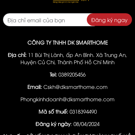
Đăng ký ngay
CÔNG TY TNHH DK SMARTHOME
Địa chỉ:
11 Bùi Thị Lành, ấp An Bình. Xã Trung An,
Huyện Củ Chi, Thành Phố Hồ Chí Minh
Tel:
0389205456
Email:
Cskh@dksmarthome.com
Phongkinhdoanh@dksmarthome.com
Mã số thuế:
0318394490
Đăng ký ngày
: 08/04/2024