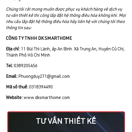
Chúng tôi rất mong muốn được phục vụ khách hàng về dịch vụ
tư vấn thiết kế thi công lắp đặt hệ thống điều hòa không khí. Mọi
nhu cầu lắp đặt hệ thống điều hòa hãy liên hệ với chúng tôi theo
thông tin sau:
CÔNG TY TNHH DK SMARTHOME
Địa chỉ:
11 Bùi Thì Lành, ấp An Bình. Xã Trung An, Huyện Củ Chi,
Thành Phố Hồ Chí Minh
Tel:
0389205456
Email:
Phuongduy271@gmail.com
Mã số thuế:
0318394490
Website:
www.dksmarthome.com
TƯ VẤN THIẾT KẾ