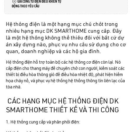
GIA CÔNG TỦ ĐIỆN ĐIỀU KHIỂN TỰ
ĐỘNG THEO YÊU CẦU
Hệ thống điện là một hạng mục chủ chốt trong
nhiều hạng mục DK SMARTHOME cung cấp. Đây
là một hệ thống không thể thiếu đối với bất cứ dự
án xây dựng nào, phục vụ nhu cầu sử dụng cho cơ
quan, doanh nghiệp và các hộ gia đình.
Hệ thống điện hỗ trợ toàn bộ các hệ thống cơ điện còn lại. Nó
cấp điện cho thang máy để chuyên chở con người, kiểm soát các
thiết bị điều hòa thông gió để điều hòa nhiệt độ, phát hiện hiểm
họa cháy nổ, và phục vụ hệ thống hệ thống thông tin liên lạc của
tòa nhà.
CÁC HẠNG MỤC HỆ THỐNG ĐIỆN DK
SMARTHOME THIẾT KẾ VÀ THI CÔNG
1. Hệ thống cung cấp và phân phối điện: