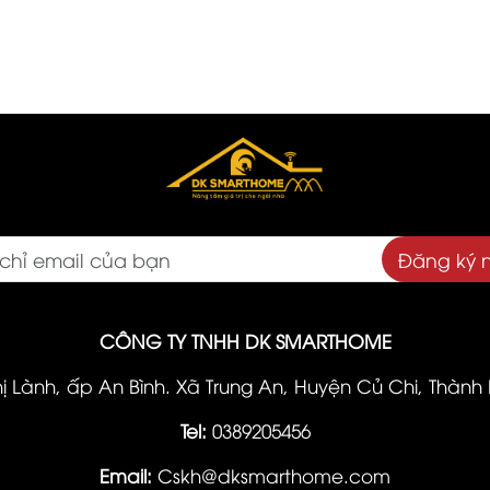
Đăng ký 
CÔNG TY TNHH DK SMARTHOME
hị Lành, ấp An Bình. Xã Trung An, Huyện Củ Chi, Thành
Tel:
0389205456
Email:
Cskh@dksmarthome.com