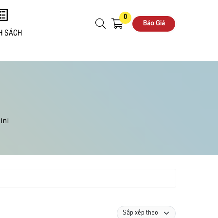
0
Báo Giá
H SÁCH
ini