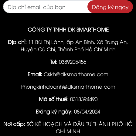
Đăng ký ngay
CÔNG TY TNHH DK SMARTHOME
Địa chỉ:
11 Bùi Thị Lành, ấp An Bình. Xã Trung An,
Huyện Củ Chi, Thành Phố Hồ Chí Minh
Tel:
0389205456
Email:
Cskh@dksmarthome.com
Phongkinhdoanh@dksmarthome.com
Mã số thuế:
0318394490
Đăng ký ngày
: 08/04/2024
Nơi cấp:
SỞ KẾ HOẠCH VÀ ĐẦU TƯ THÀNH PHỐ HỒ
CHÍ MINH