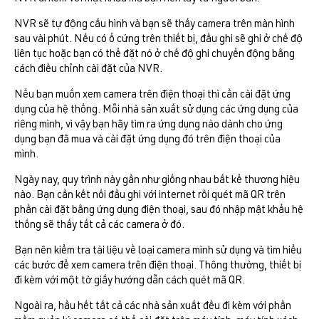
NVR sẽ tự động cấu hình và bạn sẽ thấy camera trên màn hình
sau vài phút. Nếu có ổ cứng trên thiết bị, đầu ghi sẽ ghi ở chế độ
liên tục hoặc bạn có thể đặt nó ở chế độ ghi chuyển động bằng
cách điều chỉnh cài đặt của NVR.
Nếu bạn muốn xem camera trên điện thoại thì cần cài đặt ứng
dụng của hệ thống. Mỗi nhà sản xuất sử dụng các ứng dụng của
riêng mình, vì vậy bạn hãy tìm ra ứng dụng nào dành cho ứng
dụng bạn đã mua và cài đặt ứng dụng đó trên điện thoại của
mình.
Ngày nay, quy trình này gần như giống nhau bất kể thương hiệu
nào. Bạn cần kết nối đầu ghi với internet rồi quét mã QR trên
phần cài đặt bằng ứng dụng điện thoại, sau đó nhập mật khẩu hệ
thống sẽ thấy tất cả các camera ở đó.
Bạn nên kiểm tra tài liệu về loại camera mình sử dụng và tìm hiểu
các bước để xem camera trên điện thoại. Thông thường, thiết bị
đi kèm với một tờ giấy hướng dẫn cách quét mã QR.
Ngoài ra, hầu hết tất cả các nhà sản xuất đều đi kèm với phần