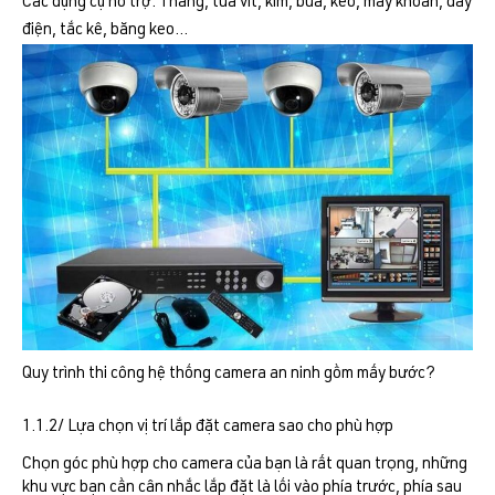
Các dụng cụ hỗ trợ: Thang, tua vít, kìm, búa, kéo, máy khoan, dây
điện, tắc kê, băng keo…
Quy trình thi công hệ thống camera an ninh gồm mấy bước?
1.1.2/ Lựa chọn vị trí lắp đặt camera sao cho phù hợp
Chọn góc phù hợp cho camera của bạn là rất quan trọng, những
khu vực bạn cần cân nhắc lắp đặt là lối vào phía trước, phía sau