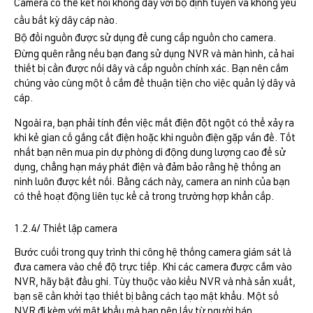
Camera có thể kết nối không dây với bộ định tuyến và không yêu
cầu bất kỳ dây cáp nào.
Bộ đổi nguồn được sử dụng để cung cấp nguồn cho camera.
Đừng quên rằng nếu bạn đang sử dụng NVR và màn hình, cả hai
thiết bị cần được nối dây và cấp nguồn chính xác. Bạn nên cắm
chúng vào cùng một ổ cắm để thuận tiện cho việc quản lý dây và
cáp.
Ngoài ra, bạn phải tính đến việc mất điện đột ngột có thể xảy ra
khi kẻ gian cố gắng cắt điện hoặc khi nguồn điện gặp vấn đề. Tốt
nhất bạn nên mua pin dự phòng di động dung lượng cao để sử
dụng, chẳng hạn máy phát điện và đảm bảo rằng hệ thống an
ninh luôn được kết nối. Bằng cách này, camera an ninh của bạn
có thể hoạt động liên tục kể cả trong trường hợp khẩn cấp.
1.2.4/ Thiết lập camera
Bước cuối trong quy trình thi công hệ thống camera giám sát là
đưa camera vào chế độ trực tiếp. Khi các camera được cắm vào
NVR, hãy bật đầu ghi. Tùy thuộc vào kiểu NVR và nhà sản xuất,
bạn sẽ cần khởi tạo thiết bị bằng cách tạo mật khẩu. Một số
NVR đi kèm với mật khẩu mà bạn nên lấy từ người bán.