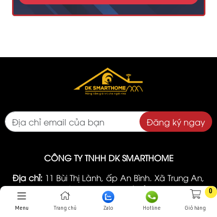
Đăng ký ngay
CÔNG TY TNHH DK SMARTHOME
Địa chỉ:
11 Bùi Thị Lành, ấp An Bình. Xã Trung An,
Huyện Củ Chi, Thành Phố Hồ Chí Minh
0
Tel:
0389205456
Menu
Trang chủ
Zalo
Hotline
Giỏ hàng