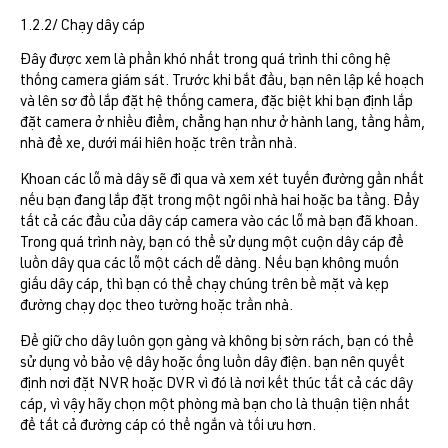
1.2.2/ Chạy dây cáp
Đây được xem là phần khó nhất trong quá trình thi công hệ
thống camera giám sát. Trước khi bắt đầu, bạn nên lập kế hoạch
và lên sơ đồ lắp đặt hệ thống camera, đặc biệt khi bạn định lắp
đặt camera ở nhiều điểm, chẳng hạn như ở hành lang, tầng hầm,
nhà để xe, dưới mái hiên hoặc trên trần nhà.
Khoan các lỗ mà dây sẽ đi qua và xem xét tuyến đường gần nhất
nếu bạn đang lắp đặt trong một ngôi nhà hai hoặc ba tầng. Đẩy
tất cả các đầu của dây cáp camera vào các lỗ mà bạn đã khoan.
Trong quá trình này, bạn có thể sử dụng một cuộn dây cáp để
luồn dây qua các lỗ một cách dễ dàng. Nếu bạn không muốn
giấu dây cáp, thì bạn có thể chạy chúng trên bề mặt và kẹp
đường chạy dọc theo tường hoặc trần nhà.
Để giữ cho dây luôn gọn gàng và không bị sờn rách, bạn có thể
sử dụng vỏ bảo vệ dây hoặc ống luồn dây điện. bạn nên quyết
định nơi đặt NVR hoặc DVR vì đó là nơi kết thúc tất cả các dây
cáp, vì vậy hãy chọn một phòng mà bạn cho là thuận tiện nhất
để tất cả đường cáp có thể ngắn và tối ưu hơn.